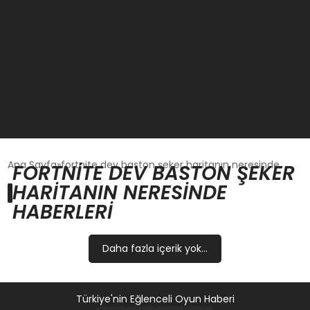
GÜNCEL
Ana Sayfa
fortnite dev baston şeker haritanın neresinde
FORTNITE DEV BASTON ŞEKER
HARITANIN NERESINDE
OYUN HABERLERI
HABERLERI
EKONOMI
Daha fazla içerik yok...
EĞITIM
Türkiye'nin Eğlenceli Oyun Haberi