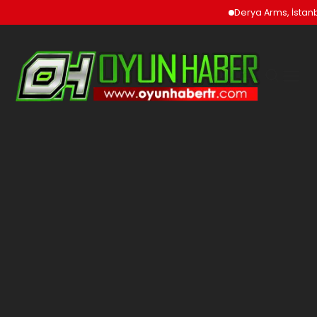
Derya Arms, İstanbu