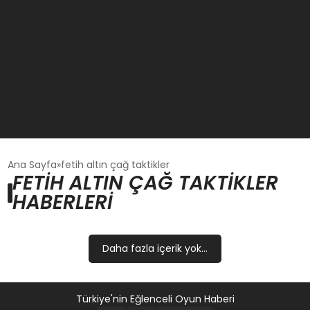
GÜNCEL
Ana Sayfa
fetih altın çağ taktikler
FETIH ALTIN ÇAĞ TAKTIKLER
HABERLERI
OYUN HABERLERI
EKONOMI
Daha fazla içerik yok...
EĞITIM
Türkiye'nin Eğlenceli Oyun Haberi