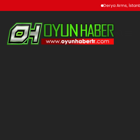
Derya Arms, İstanbu