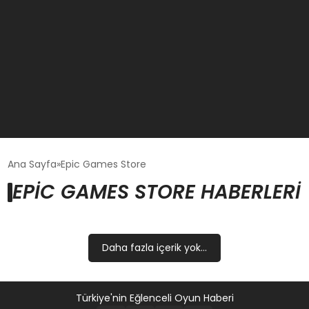
GÜNCEL
Ana Sayfa
Epic Games Store
EPIC GAMES STORE HABERLERI
OYUN HABERLERI
EKONOMI
Daha fazla içerik yok...
EĞITIM
Türkiye'nin Eğlenceli Oyun Haberi