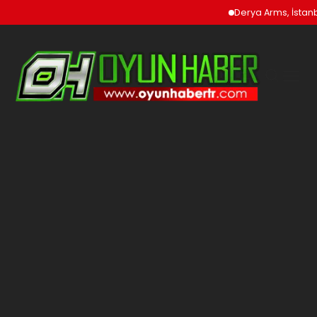
Derya Arms, İstanbu