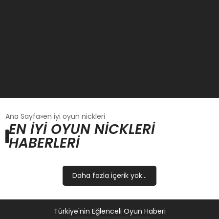
GÜNCEL
Ana Sayfa
en iyi oyun nickleri
EN IYI OYUN NICKLERI
HABERLERI
OYUN HABERLERI
EKONOMI
Daha fazla içerik yok...
EĞITIM
Türkiye'nin Eğlenceli Oyun Haberi