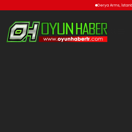
Derya Arms, İstanbu