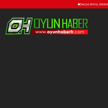
Derya Arms, İstanbu