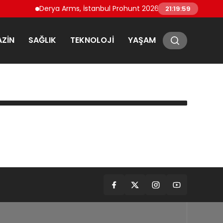
Derya Arms, İstanbul Prohunt 2026’da yeni nesil ürünle
21:19:59
ZIN
SAĞLIK
TEKNOLOJI
YAŞAM