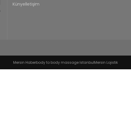
Künye
İletişim
Mersin Haber
body to body massage Istanbul
Mersin Lojistik