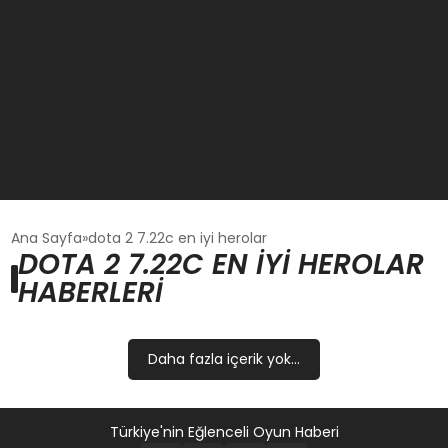
GÜNCEL
Ana Sayfa
dota 2 7.22c en iyi herolar
DOTA 2 7.22C EN IYI HEROLAR
HABERLERI
OYUN HABERLERI
EKONOMI
Daha fazla içerik yok...
EĞITIM
Türkiye'nin Eğlenceli Oyun Haberi