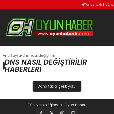
Tencent Hy3 dünya
GÜNCEL
Ana Sayfa
dns nasıl değiştirilir
DNS NASIL DEĞIŞTIRILIR
HABERLERI
OYUN HABERLERI
EKONOMI
Daha fazla içerik yok...
EĞITIM
Türkiye'nin Eğlenceli Oyun Haberi