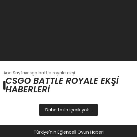
GÜNCEL
Ana Sayfa
csgo battle royale ekşi
CSGO BATTLE ROYALE EKŞI
HABERLERI
OYUN HABERLERI
EKONOMI
Daha fazla içerik yok...
EĞITIM
Türkiye'nin Eğlenceli Oyun Haberi