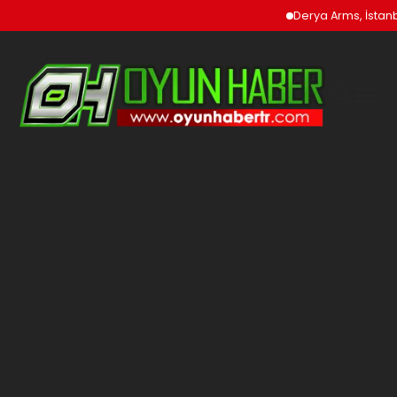
Derya Arms, İstanbu