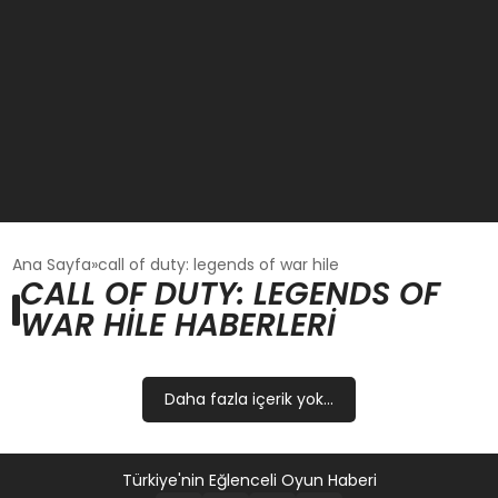
GÜNCEL
Ana Sayfa
call of duty: legends of war hile
CALL OF DUTY: LEGENDS OF
WAR HILE HABERLERI
OYUN HABERLERI
EKONOMI
Daha fazla içerik yok...
EĞITIM
Türkiye'nin Eğlenceli Oyun Haberi