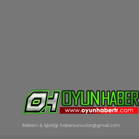
Reklam & İşbirliği:
habersonuclari@gmail.com