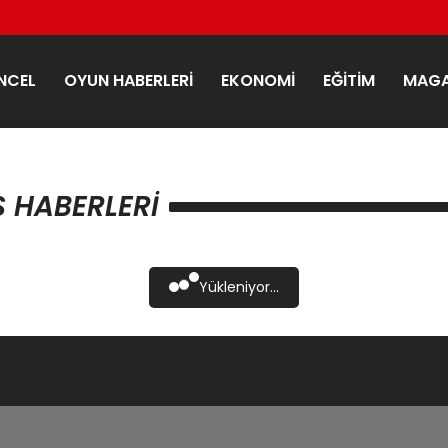
NCEL
OYUN HABERLERI
EKONOMI
EĞITIM
MAGA
 HABERLERI
Yükleniyor...