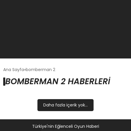
GÜNCEL
Ana Sayfa
bomberman 2
BOMBERMAN 2 HABERLERI
OYUN HABERLERI
EKONOMI
Daha fazla içerik yok...
EĞITIM
Türkiye'nin Eğlenceli Oyun Haberi