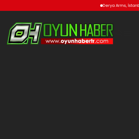
Derya Arms, İstanbu