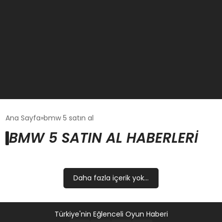
GÜNCEL
Ana Sayfa
bmw 5 satın al
BMW 5 SATIN AL HABERLERI
OYUN HABERLERI
EKONOMI
Daha fazla içerik yok...
EĞITIM
Türkiye'nin Eğlenceli Oyun Haberi