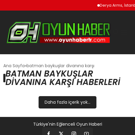
Derya Arms, İstanbu
GÜNCEL
Ana Sayfa
batman baykuşlar divanına karşı
BATMAN BAYKUŞLAR
DIVANINA KARŞI HABERLERI
OYUN HABERLERI
EKONOMI
Daha fazla içerik yok...
EĞITIM
Türkiye'nin Eğlenceli Oyun Haberi