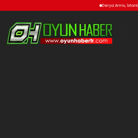
Derya Arms, İstanbu