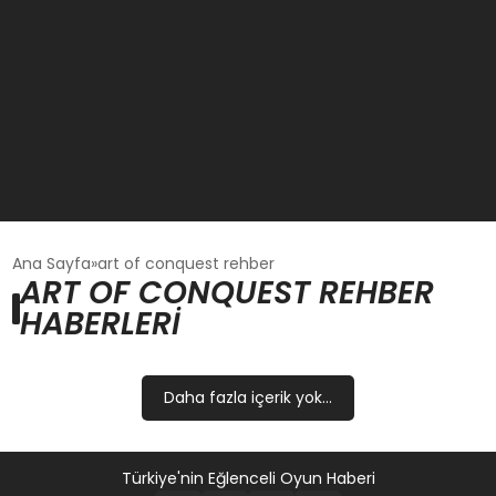
GÜNCEL
Ana Sayfa
art of conquest rehber
ART OF CONQUEST REHBER
HABERLERI
OYUN HABERLERI
EKONOMI
Daha fazla içerik yok...
EĞITIM
Türkiye'nin Eğlenceli Oyun Haberi