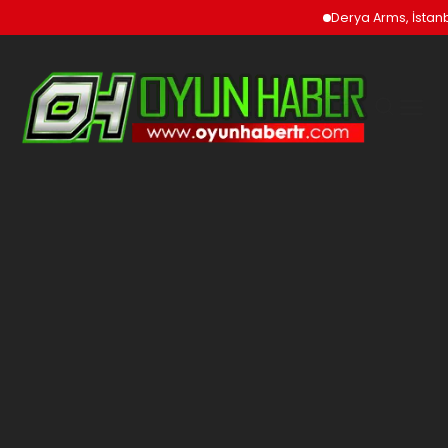
Derya Arms, İstanbu