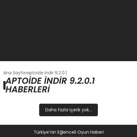
GÜNCEL
Ana Sayfa
aptoide indir 9.2.0.1
APTOIDE INDIR 9.2.0.1
HABERLERI
OYUN HABERLERI
EKONOMI
Daha fazla içerik yok...
EĞITIM
Türkiye'nin Eğlenceli Oyun Haberi