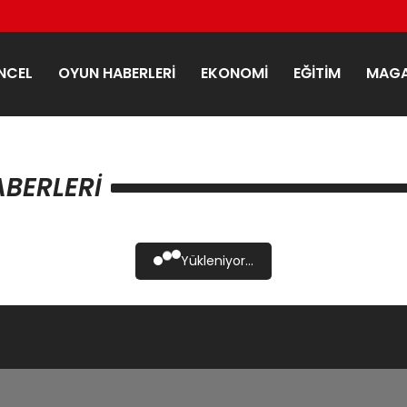
NCEL
OYUN HABERLERI
EKONOMI
EĞITIM
MAGA
BERLERI
Yükleniyor...