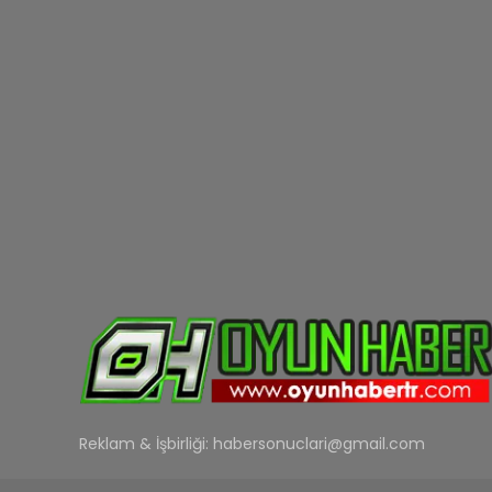
Reklam & İşbirliği:
habersonuclari@gmail.com