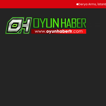
Derya Arms, İstanbu