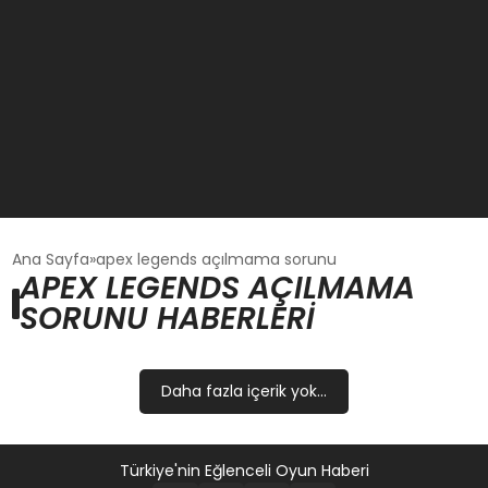
GÜNCEL
Ana Sayfa
apex legends açılmama sorunu
APEX LEGENDS AÇILMAMA
SORUNU HABERLERI
OYUN HABERLERI
EKONOMI
Daha fazla içerik yok...
EĞITIM
Türkiye'nin Eğlenceli Oyun Haberi