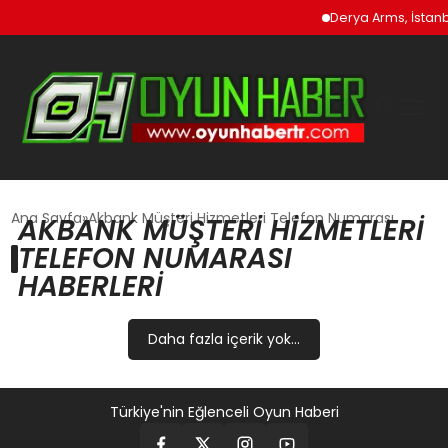
Derya Arms, İstanbu
GÜNCEL
Ana Sayfa
Akbank Müşteri Hizmetleri Telefon Numarası
AKBANK MÜŞTERI HIZMETLERI
TELEFON NUMARASI
OYUN HABERLERI
HABERLERI
EKONOMI
Daha fazla içerik yok...
EĞITIM
Türkiye'nin Eğlenceli Oyun Haberi