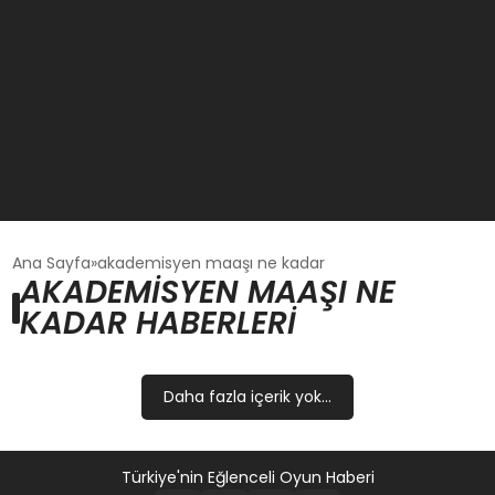
GÜNCEL
Ana Sayfa
akademisyen maaşı ne kadar
AKADEMISYEN MAAŞI NE
KADAR HABERLERI
OYUN HABERLERI
EKONOMI
Daha fazla içerik yok...
EĞITIM
Türkiye'nin Eğlenceli Oyun Haberi