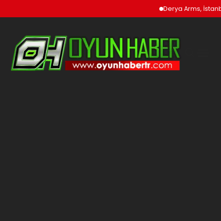
Derya Arms, İstanbu