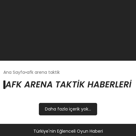
GÜNCEL
Ana Sayfa
afk arena taktik
AFK ARENA TAKTIK HABERLERI
OYUN HABERLERI
EKONOMI
Daha fazla içerik yok...
EĞITIM
Türkiye'nin Eğlenceli Oyun Haberi