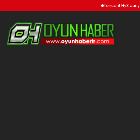
Tencent Hy3 dünya gen