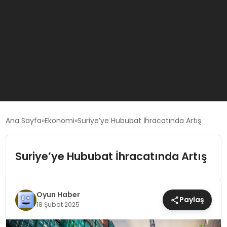
GÜNCEL
Ana Sayfa
Ekonomi
Suriye’ye Hububat İhracatında Artış
OYUN HABERLERI
Suriye’ye Hububat İhracatında Artış
EKONOMI
Oyun Haber
Paylaş
18 Şubat 2025
EĞITIM