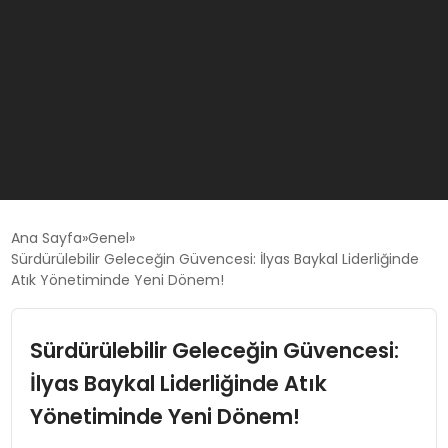
GÜNCEL
Ana Sayfa
Genel
Sürdürülebilir Geleceğin Güvencesi: İlyas Baykal Liderliğinde
Atık Yönetiminde Yeni Dönem!
OYUN HABERLERI
Sürdürülebilir Geleceğin Güvencesi:
EKONOMI
İlyas Baykal Liderliğinde Atık
EĞITIM
Yönetiminde Yeni Dönem!