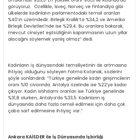
ortalaması %26,5. En yüksek oranı %61,3 ile Ruanda’da
görüyoruz. Özellikle, İsveç, Norveç ve Finlandiya gibi
ülkelerde kadınların parlamentodaki temsil oranları
%40’ın üzerindedir. Birleşik Krallık’ta %34,2 ve Amerika
Birleşik Devletleri’nde ise %29,4. Bu oranlara bakarak,
mevcut cinsiyet eşitsizliğinin kapanmasının uzun yıllar
alacağını söylemek yanlış olmaz” dedi.
Kadınların iş dünyasındaki temsiliyetinin de artmasına
ihtiyaç olduğunu söyleyen Fatma Kotanak, sözlerini
şöyle sonlandırdı: “Türkiye genelinde kadın girişimcilerin
oranı %10 civarında. Antalya özelinde ise %22’ye kadar
çıkıyor. Kadın istihdamı oranları ise Türkiye genelinde
%31,8 olurken, Antalya’da %33,5. Kadınların iş
dünyasında daha fazla temsil edilmesi için daha çok
çaba sarf edilmesine ihtiyaç var.”
Ankara KA
İ
SDER ile
İş
D
ü
nyas
ı
nda
İşb
irli
ğ
i