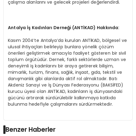
çalışma alanlarını ve gelecek projeleri değerlendirdi.
Antalya
İş
Kad
ı
nlar
ı
Derne
ğ
i (ANT
İ
KAD) Hakk
ı
nda:
Kasım 2004’te Antalya’da kurulan ANTİKAD, bölgesel ve
ulusal ihtiyaçları belirleyip bunlara yönelik çözüm
önerileri geliştirmek amacıyla faaliyet gösteren bir sivil
toplum örgütüdür. Dernek, farklı sektörlerde uzman ve
deneyimli iş kadınlarını bir araya getirerek bilişim,
mimarlık, turizm, finans, sağlık, inşaat, gıda, tekstil ve
danışmanlık gibi alanlarda aktif rol almaktadır. Batı
Akdeniz Sanayi ve İş Dünyası Federasyonu (BAKSİFED)
kurucu üyesi olan ANTİKAD, kadınların iş dünyasındaki
gücünü artırarak sürdürülebilir kalkınmaya katkıda
bulunma hedefiyle çalışmalarını sürdürmektedir.
Benzer Haberler