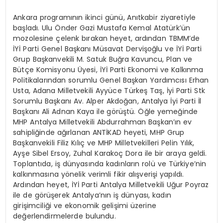
Ankara programının ikinci günü, Anıtkabir ziyaretiyle
başladı. Ulu Önder Gazi Mustafa Kemal Atatürk’ün
mozolesine çelenk bırakan heyet, ardından TBMM’de
İYİ Parti Genel Başkanı Müsavat Dervişoğlu ve İYİ Parti
Grup Başkanvekili M. Satuk Buğra Kavuncu, Plan ve
Bütçe Komisyonu Üyesi, İYİ Parti Ekonomi ve Kalkınma
Politikalarından sorumlu Genel Başkan Yardımcısı Erhan
Usta, Adana Milletvekili Ayyüce Türkeş Taş, İyi Parti Stk
Sorumlu Başkanı Av. Alper Akdoğan, Antalya İyi Parti İl
Başkanı Ali Adnan Kaya ile görüştü. Öğle yemeğinde
MHP Antalya Milletvekili Abdurrahman Başkan’ın ev
sahipliğinde ağırlanan ANTİKAD heyeti, MHP Grup
Başkanvekili Filiz Kılıç ve MHP Milletvekilleri Pelin Yılık,
Ayşe Sibel Ersoy, Zuhal Karakoç Dora ile bir araya geldi.
Toplantıda, iş dünyasında kadınların rolü ve Türkiye’nin
kalkınmasına yönelik verimli fikir alışverişi yapıldı.
Ardından heyet, İYİ Parti Antalya Milletvekili Uğur Poyraz
ile de görüşerek Antalya’nın iş dünyası, kadın
girişimciliği ve ekonomik gelişimi üzerine
değerlendirmelerde bulundu.