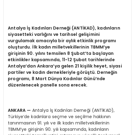
Antalya
İş
Kad
ı
nlar
ı
Derne
ğ
i (ANT
İ
KAD), kad
ı
nlar
ı
n
siyasetteki varl
ığı
n
ı
ve tarihsel geli
ş
imini
vurgulamak amac
ı
yla bir ayl
ı
k etkinlik program
ı
olu
ş
turdu.
İ
lk kad
ı
n milletvekillerinin TBMM
’
ye
giri
ş
inin 90. y
ı
l
ı
n
ı
temsilen 8
Ş
ubat
’
ta ba
ş
layan
etkinlikler kapsam
ı
nda, 11-12
Ş
ubat tarihlerinde
Antalya
’
dan Ankara
’
ya gelen 21 ki
ş
ilik heyet, siyasi
partiler ve kad
ı
n dernekleriyle g
ö
r
üş
t
ü
. Derne
ğ
in
program
ı
, 8 Mart D
ü
nya Kad
ı
nlar G
ü
n
ü’
nde
d
ü
zenlenecek panelle sona erecek.
ANKARA
—
Antalya İş Kadınları Derneği (ANTİKAD),
Türkiye’de kadınlara seçme ve seçilme hakkının
tanınmasının 91. yılı ve ilk kadın milletvekillerinin
TBMM’ye girişinin 90. yılı kapsamında, kadınların