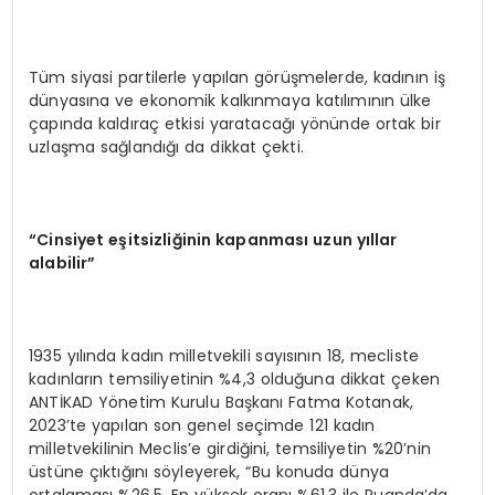
Tüm siyasi partilerle yapılan görüşmelerde, kadının iş
dünyasına ve ekonomik kalkınmaya katılımının ülke
çapında kaldıraç etkisi yaratacağı yönünde ortak bir
uzlaşma sağlandığı da dikkat çekti.
“
Cinsiyet e
ş
itsizli
ğ
inin kapanmas
ı
uzun y
ı
llar
alabilir
”
1935 yılında kadın milletvekili sayısının 18, mecliste
kadınların temsiliyetinin %4,3 olduğuna dikkat çeken
ANTİKAD Yönetim Kurulu Başkanı Fatma Kotanak,
2023’te yapılan son genel seçimde 121 kadın
milletvekilinin Meclis’e girdiğini, temsiliyetin %20’nin
üstüne çıktığını söyleyerek, “Bu konuda dünya