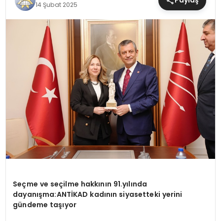
Paylaş
14 Şubat 2025
MAGAZIN
SAĞLIK
TEKNOLOJI
YAŞAM
Se
ç
me ve se
ç
ilme hakk
ı
n
ı
n 91.y
ı
l
ı
nda
dayan
ış
ma:
ANT
İ
KAD kad
ı
n
ı
n siyasetteki yerini
g
ü
ndeme ta
şı
yor