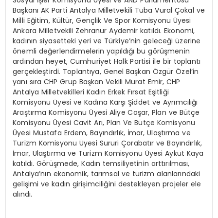
Sosyal İşler Komisyonu Üyesi ve AND Parlamentosu
Başkanı AK Parti Antalya Milletvekili Tuba Vural Çokal ve
Milli Eğitim, Kültür, Gençlik Ve Spor Komisyonu Üyesi
Ankara Milletvekili Zehranur Aydemir katıldı. Ekonomi,
kadının siyasetteki yeri ve Türkiye’nin geleceği üzerine
önemli değerlendirmelerin yapıldığı bu görüşmenin
ardından heyet, Cumhuriyet Halk Partisi ile bir toplantı
gerçekleştirdi. Toplantıya, Genel Başkan Özgür Özel’in
yanı sıra CHP Grup Başkan Vekili Murat Emir, CHP
Antalya Milletvekilleri Kadın Erkek Fırsat Eşitliği
Komisyonu Üyesi ve Kadına Karşı Şiddet ve Ayrımcılığı
Araştırma Komisyonu Üyesi Aliye Coşar, Plan ve Bütçe
Komisyonu Üyesi Cavit Arı, Plan Ve Bütçe Komisyonu
Üyesi Mustafa Erdem, Bayındırlık, İmar, Ulaştırma ve
Turizm Komisyonu Üyesi Sururi Çorabatır ve Bayındırlık,
İmar, Ulaştırma ve Turizm Komisyonu Üyesi Aykut Kaya
katıldı. Görüşmede, Kadın temsiliyetinin arttırılması,
Antalya’nın ekonomik, tarımsal ve turizm alanlarındaki
gelişimi ve kadın girişimciliğini destekleyen projeler ele
alındı.