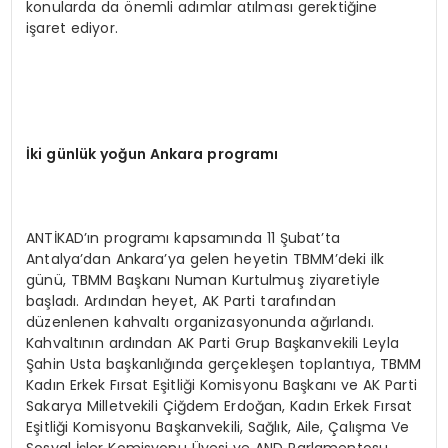
konularda da önemli adımlar atılması gerektiğine
işaret ediyor.
İ
ki g
ü
nl
ü
k yo
ğ
un Ankara program
ı
ANTİKAD’ın programı kapsamında 11 Şubat’ta
Antalya’dan Ankara’ya gelen heyetin TBMM’deki ilk
günü, TBMM Başkanı Numan Kurtulmuş ziyaretiyle
başladı. Ardından heyet, AK Parti tarafından
düzenlenen kahvaltı organizasyonunda ağırlandı.
Kahvaltının ardından AK Parti Grup Başkanvekili Leyla
Şahin Usta başkanlığında gerçekleşen toplantıya, TBMM
Kadın Erkek Fırsat Eşitliği Komisyonu Başkanı ve AK Parti
Sakarya Milletvekili Çiğdem Erdoğan, Kadın Erkek Fırsat
Eşitliği Komisyonu Başkanvekili, Sağlık, Aile, Çalışma Ve