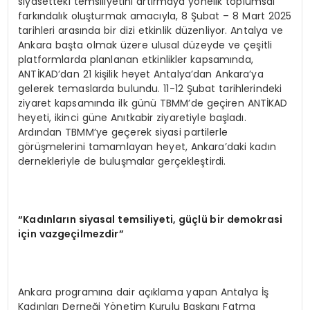
siyasetteki temsiliyetini artırmaya yönelik toplumsal
farkındalık oluşturmak amacıyla, 8 Şubat – 8 Mart 2025
tarihleri arasında bir dizi etkinlik düzenliyor. Antalya ve
Ankara başta olmak üzere ulusal düzeyde ve çeşitli
platformlarda planlanan etkinlikler kapsamında,
ANTİKAD’dan 21 kişilik heyet Antalya’dan Ankara’ya
gelerek temaslarda bulundu. 11-12 Şubat tarihlerindeki
ziyaret kapsamında ilk günü TBMM’de geçiren ANTİKAD
heyeti, ikinci güne Anıtkabir ziyaretiyle başladı.
Ardından TBMM’ye geçerek siyasi partilerle
görüşmelerini tamamlayan heyet, Ankara’daki kadın
dernekleriyle de buluşmalar gerçekleştirdi.
“
Kad
ı
nlar
ı
n siyasal temsiliyeti, g
üç
l
ü
bir demokrasi
i
ç
in vazge
ç
ilmezdir
”
Ankara programına dair açıklama yapan Antalya İş
Kadınları Derneği Yönetim Kurulu Başkanı Fatma