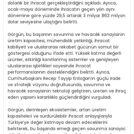
dolarlık bir ihracat gerçekleştirdiğini açıkladı. Ayrıca,
ocak-mayıs döneminde ihracatın geçen yılın aynı
dönemine göre yüzde 29,5 artarak 3 milyar 863 milyon
dolar seviyesine ulaştığını belirtti.
Görgün, bu başarının savunma ve havacılık sanayisinin
üretim kapasitesi, mühendislik yetkinliği, ihracat
kabiliyeti ve uluslararası rekabet gücünün somut bir
göstergesi olduğunu ifade etti. Yüksek katma değerli
ürünler, etkinliği kanıtlanmış sistemler ve genişleyen
uluslararası işbirlikleri sayesinde ihracat
performanslarının desteklendiğini belirtti. Ayrıca,
Cumhurbaşkanı Recep Tayyip Erdoğan’ın güçlü irade
ve stratejik vizyonu doğrultusunda, savunma ve
havacılık sanayisinin teknoloji geliştiren, üreten ve ihraç
eden yapısını kararlılıkla güçlendirdiğini vurguladı.
Görgün, derinleşen ekosistemler, artan üretim
kapasiteleri ve sürdürülebilir ihracat anlayışlarıyla
Türkiye’ye değer katmaya devam edeceklerini
belirterek, bu başarıda emeği geçen savunma sanayisi