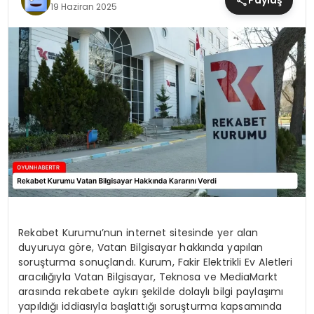
Paylaş
19 Haziran 2025
MAGAZIN
SAĞLIK
TEKNOLOJI
YAŞAM
Rekabet Kurumu’nun internet sitesinde yer alan
duyuruya göre, Vatan Bilgisayar hakkında yapılan
soruşturma sonuçlandı. Kurum, Fakir Elektrikli Ev Aletleri
aracılığıyla Vatan Bilgisayar, Teknosa ve MediaMarkt
arasında rekabete aykırı şekilde dolaylı bilgi paylaşımı
yapıldığı iddiasıyla başlattığı soruşturma kapsamında