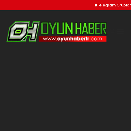
Telegram Grupları ve To