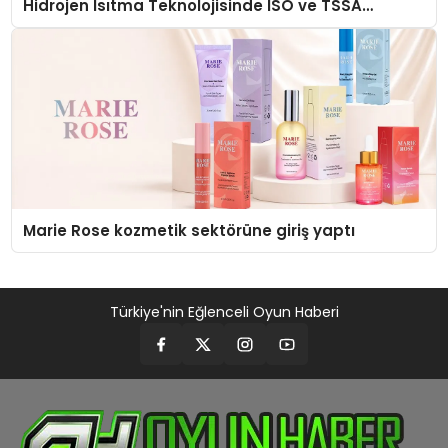
Hidrojen Isıtma Teknolojisinde ISO ve TSSA
Düzenleyici Onaylarını Aldı
Marie Rose kozmetik sektörüne giriş yaptı
Türkiye'nin Eğlenceli Oyun Haberi