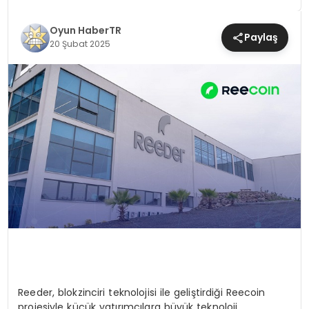
MAGAZIN
Oyun HaberTR
Paylaş
20 Şubat 2025
SAĞLIK
TEKNOLOJI
YAŞAM
Reeder, blokzinciri teknolojisi ile geliştirdiği Reecoin
projesiyle küçük yatırımcılara büyük teknoloji