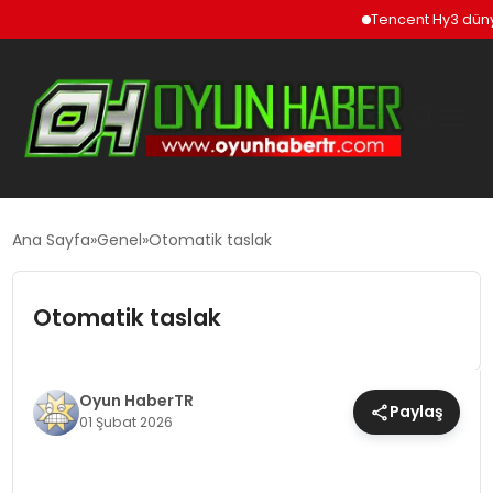
Tencent Hy3 dünya gen
GÜNCEL
Ana Sayfa
Genel
Otomatik taslak
OYUN HABERLERI
Otomatik taslak
EKONOMI
Oyun HaberTR
Paylaş
01 Şubat 2026
EĞITIM