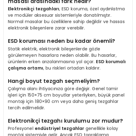
masası arasındaki fark nedir?
Elektronikçi tezgahları
, ESD koruma, özel aydınlatma
ve modüler aksesuar sistemleriyle donatılmıştır.
Normal masalar bu özelliklere sahip değildir ve hassas
elektronik bileşenlere zarar verebilir.
ESD koruması neden bu kadar önemli?
Statik elektrik, elektronik bileşenlerde gözle
görülemeyen hasarlara neden olabilir. Bu hasarlar,
ürünlerin erken arızalanmasına yol açar.
ESD korumalı
çalışma ortamı
, bu riskleri ortadan kaldırır.
Hangi boyut tezgah seçmeliyim?
Çalışma alanı ihtiyacınıza göre değişir. Genel tamir
işleri için 150×75 cm boyutlar yeterliyken, büyük panel
montajı için 180×90 cm veya daha geniş tezgahlar
tercih edilmelidir.
Elektronikçi tezgahı kurulumu zor mudur?
Profesyonel
endüstriyel tezgahlar
genellikle kolay
montaj sistemiyle gelir. Ancak ESD topraklama