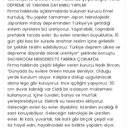
DEPREME VE YANGINA DAYANIKLI YAPILAR
Firma hakkında açıklamalarda bulunan kurucu Emel
Kurtuluş, “Bu yapılar tamamen Japon teknolojisidir.
Japonların Hatay depreminden Türkiye’ye getirdiği
evlerin aynılarını biz üretiyoruz. Yaşanabilir, taşınabilir
prefabrik tarzda evler. Bu evleri istenilen büyüklükte, 10
gün gibi kısa bir sürede anahtar teslim içine girilebilir
bir şekilde teslim edebiliyoruz. Türkiye deprem ülkesi ve
depreme dayanıklı olarak üretiliyor” şeklinde konuştu.
SHOWROOM MENDERES’TE FABRİKA ÇORUM’DA
Firma hakkında çeşitli bilgiler veren kurucu Nadir Bircan,
“Dünyada bu evlere Green House deniliyor. Olduğu
yerde kurulum oluyor. Kalıplara döküp uygulanacak
alana lego gibi kuruyoruz. İnce işçiliğini yapıyoruz. 30
cm duvar kalınlığı var.Ciddi bir izolasyon malzemesi
kullanıyoruz. İçine tuvalet, banyo ve mutfak
yerleştirebiliyoruz. Elektrik su tesisatını ekliyoruz.
Geleceğin evleri bu evler diyebiliriz. İstenilen sıcaklığı 8
saat koruyabiliyor. Geleceğin teknolojisi ile üretilen
evler. İki katlı, yuvarlak, tek katlı gibi birçok çeşidi var.
Siz hayal edin, hayalinizdeki evi birlikte yapalım diyor.