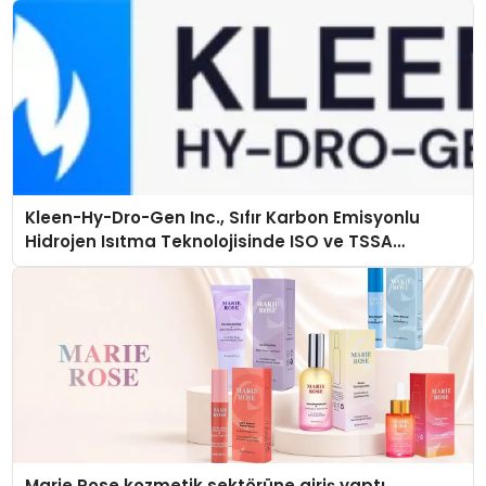
Kleen-Hy-Dro-Gen Inc., Sıfır Karbon Emisyonlu
Hidrojen Isıtma Teknolojisinde ISO ve TSSA
Düzenleyici Onaylarını Aldı
Marie Rose kozmetik sektörüne giriş yaptı