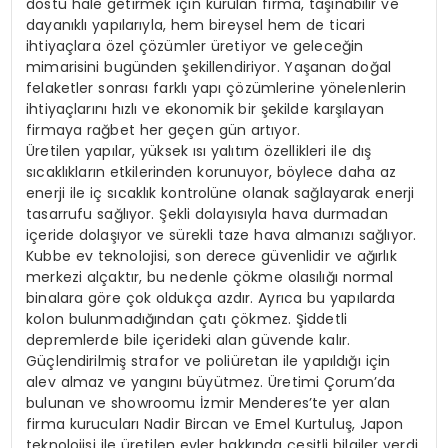
dostu hale getirmek için kurulan firma, taşınabilir ve
dayanıklı yapılarıyla, hem bireysel hem de ticari
ihtiyaçlara özel çözümler üretiyor ve geleceğin
mimarisini bugünden şekillendiriyor. Yaşanan doğal
felaketler sonrası farklı yapı çözümlerine yönelenlerin
ihtiyaçlarını hızlı ve ekonomik bir şekilde karşılayan
firmaya rağbet her geçen gün artıyor.
Üretilen yapılar, yüksek ısı yalıtım özellikleri ile dış
sıcaklıkların etkilerinden korunuyor, böylece daha az
enerji ile iç sıcaklık kontrolüne olanak sağlayarak enerji
tasarrufu sağlıyor. Şekli dolayısıyla hava durmadan
içeride dolaşıyor ve sürekli taze hava almanızı sağlıyor.
Kubbe ev teknolojisi, son derece güvenlidir ve ağırlık
merkezi alçaktır, bu nedenle çökme olasılığı normal
binalara göre çok oldukça azdır. Ayrıca bu yapılarda
kolon bulunmadığından çatı çökmez. Şiddetli
depremlerde bile içerideki alan güvende kalır.
Güçlendirilmiş strafor ve poliüretan ile yapıldığı için
alev almaz ve yangını büyütmez. Üretimi Çorum’da
bulunan ve showroomu İzmir Menderes’te yer alan
firma kurucuları Nadir Bircan ve Emel Kurtuluş, Japon
teknolojisi ile üretilen evler hakkında çeşitli bilgiler verdi.