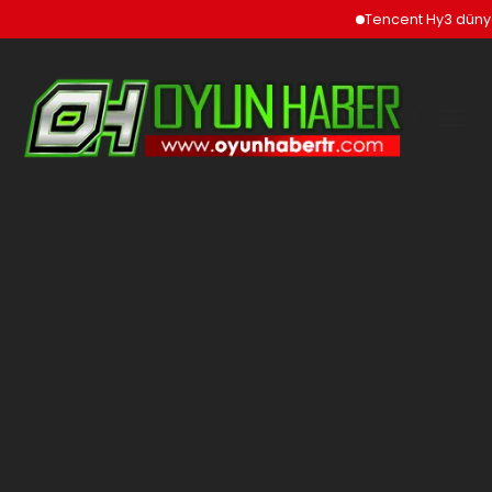
Tencent Hy3 dünya gen