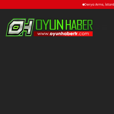
Derya Arms, İstanbul P