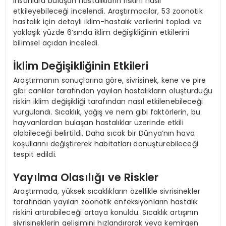
insanlara bulaşan hastalıkların riskini nasıl
etkileyebileceği incelendi. Araştırmacılar, 53 zoonotik
hastalık için detaylı iklim-hastalık verilerini topladı ve
yaklaşık yüzde 6’sında iklim değişikliğinin etkilerini
bilimsel açıdan inceledi.
İklim Değişikliğinin Etkileri
Araştırmanın sonuçlarına göre, sivrisinek, kene ve pire
gibi canlılar tarafından yayılan hastalıkların oluşturduğu
riskin iklim değişikliği tarafından nasıl etkilenebileceği
vurgulandı. Sıcaklık, yağış ve nem gibi faktörlerin, bu
hayvanlardan bulaşan hastalıklar üzerinde etkili
olabileceği belirtildi. Daha sıcak bir Dünya’nın hava
koşullarını değiştirerek habitatları dönüştürebileceği
tespit edildi.
Yayılma Olasılığı ve Riskler
Araştırmada, yüksek sıcaklıkların özellikle sivrisinekler
tarafından yayılan zoonotik enfeksiyonların hastalık
riskini artırabileceği ortaya konuldu. Sıcaklık artışının
sivrisineklerin gelişimini hızlandırarak veya kemirgen