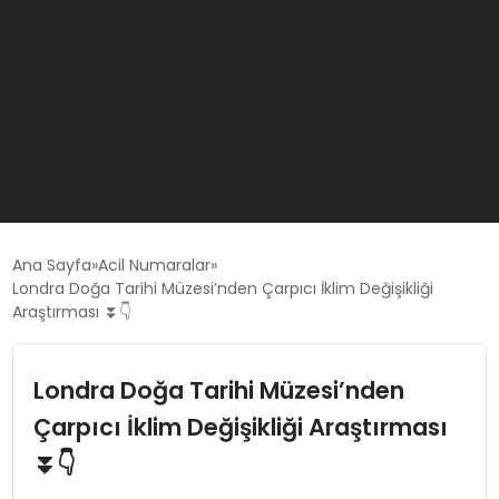
GÜNCEL
Ana Sayfa
Acil Numaralar
Londra Doğa Tarihi Müzesi’nden Çarpıcı İklim Değişikliği
Araştırması ⏬👇
OYUN HABERLERI
Londra Doğa Tarihi Müzesi’nden
EKONOMI
Çarpıcı İklim Değişikliği Araştırması
EĞITIM
⏬👇