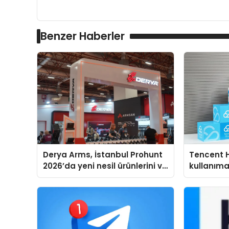
Benzer Haberler
Derya Arms, İstanbul Prohunt
Tencent 
2026’da yeni nesil ürünlerini ve
kullanım
global marka vizyonunu
sergiledi