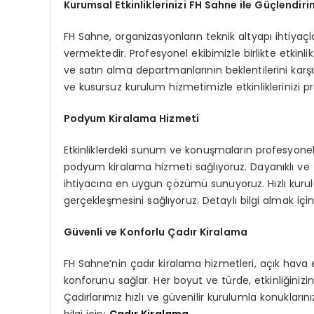
Kurumsal Etkinliklerinizi FH Sahne ile Güçlendiri
FH Sahne, organizasyonların teknik altyapı ihtiya
vermektedir. Profesyonel ekibimizle birlikte etkinli
ve satın alma departmanlarının beklentilerini karş
ve kusursuz kurulum hizmetimizle etkinliklerinizi p
Podyum Kiralama Hizmeti
Etkinliklerdeki sunum ve konuşmaların profesyonelli
podyum kiralama hizmeti sağlıyoruz. Dayanıklı ve f
ihtiyacına en uygun çözümü sunuyoruz. Hızlı kurul
gerçekleşmesini sağlıyoruz. Detaylı bilgi almak içi
Güvenli ve Konforlu Çadır Kiralama
FH Sahne’nin çadır kiralama hizmetleri, açık hava et
konforunu sağlar. Her boyut ve türde, etkinliğiniz
Çadırlarımız hızlı ve güvenilir kurulumla konukların
bilgi için:
Çadır Kiralama
.