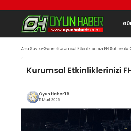
GÜ
Ana Sayfa
Genel
Kurumsal Etkinliklerinizi FH Sahne ile
Kurumsal Etkinliklerinizi F
Oyun HaberTR
11 Mart 2025