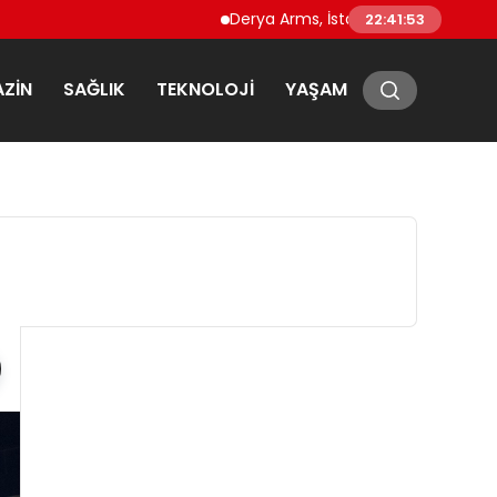
Derya Arms, İstanbul Prohunt 2026’da yeni
22:41:54
ZIN
SAĞLIK
TEKNOLOJI
YAŞAM