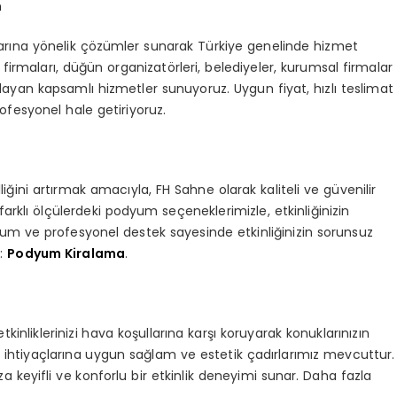
n
çlarına yönelik çözümler sunarak Türkiye genelinde hizmet
k firmaları, düğün organizatörleri, belediyeler, kurumsal firmalar
ılayan kapsamlı hizmetler sunuyoruz. Uygun fiyat, hızlı teslimat
rofesyonel hale getiriyoruz.
ğini artırmak amacıyla, FH Sahne olarak kaliteli ve güvenilir
arklı ölçülerdeki podyum seçeneklerimizle, etkinliğinizin
um ve profesyonel destek sayesinde etkinliğinizin sorunsuz
n:
Podyum Kiralama
.
kinliklerinizi hava koşullarına karşı koruyarak konuklarınızın
in ihtiyaçlarına uygun sağlam ve estetik çadırlarımız mevcuttur.
ıza keyifli ve konforlu bir etkinlik deneyimi sunar. Daha fazla