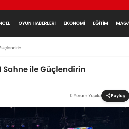
NCEL
OYUN HABERLERI
EKONOMI
EĞITIM
MAGA
 Güçlendirin
H Sahne ile Güçlendirin
0 Yorum Yapıldı
Paylaş