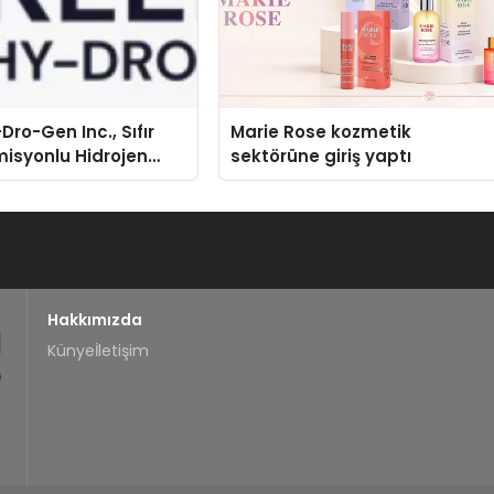
Dro-Gen Inc., Sıfır
Marie Rose kozmetik
isyonlu Hidrojen
sektörüne giriş yaptı
knolojisinde ISO ve
nleyici Onaylarını
Hakkımızda
Künye
İletişim