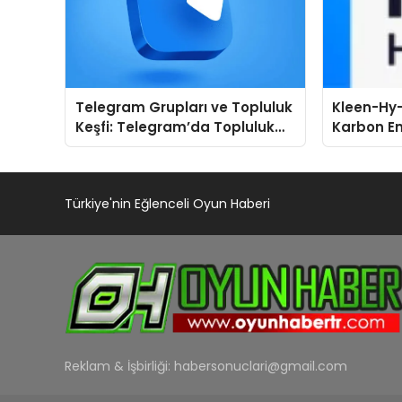
Telegram Grupları ve Topluluk
Kleen-Hy-
Keşfi: Telegram’da Topluluk
Karbon Em
Arayanlara Kullanışlı Alternatif
Isıtma Te
TSSA Düze
Aldı
Türkiye'nin Eğlenceli Oyun Haberi
Reklam & İşbirliği:
habersonuclari@gmail.com