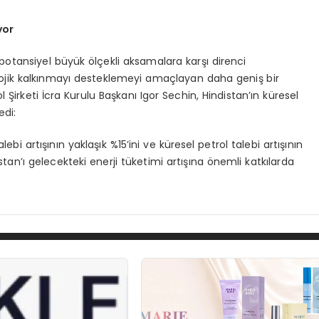
yor
e potansiyel büyük ölçekli aksamalara karşı direnci
ojik kalkınmayı desteklemeyi amaçlayan daha geniş bir
 Şirketi İcra Kurulu Başkanı Igor Sechin, Hindistan’ın küresel
edi:
ebi artışının yaklaşık %15’ini ve küresel petrol talebi artışının
istan’ı gelecekteki enerji tüketimi artışına önemli katkılarda