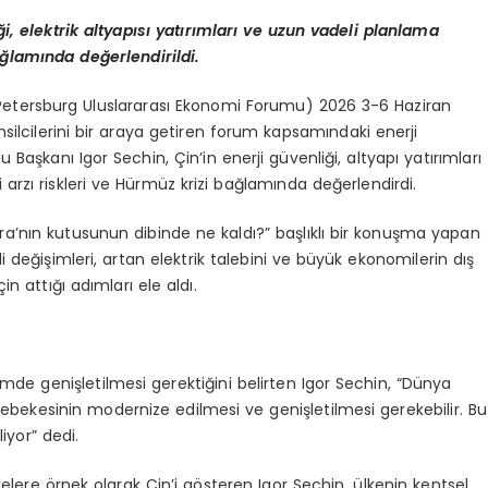
ği, elektrik altyapısı yatırımları ve uzun vadeli planlama
ağlamında değerlendirildi.
. Petersburg Uluslararası Ekonomi Forumu) 2026 3-6 Haziran
silcilerini bir araya getiren forum kapsamındaki enerji
 Başkanı Igor Sechin, Çin’in enerji güvenliği, altyapı yatırımları
 arzı riskleri ve Hürmüz krizi bağlamında değerlendirdi.
a’nın kutusunun dibinde ne kaldı?” başlıklı bir konuşma yapan
i değişimleri, artan elektrik talebini ve büyük ekonomilerin dış
çin attığı adımları ele aldı.
çimde genişletilmesi gerektiğini belirten Igor Sechin, “Dünya
şebekesinin modernize edilmesi ve genişletilmesi gerekebilir. Bu
liyor” dedi.
kelere örnek olarak Çin’i gösteren Igor Sechin, ülkenin kentsel