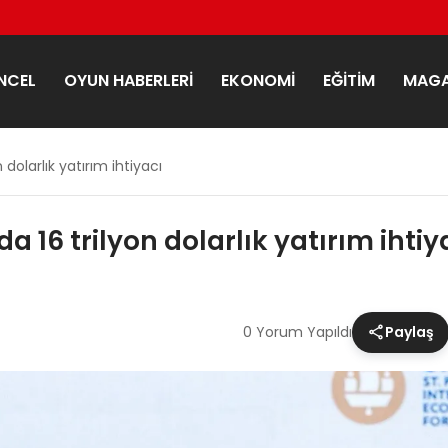
NCEL
OYUN HABERLERI
EKONOMI
EĞITIM
MAGA
 dolarlık yatırım ihtiyacı
a 16 trilyon dolarlık yatırım ihtiy
0 Yorum Yapıldı
Paylaş