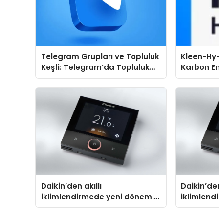
Telegram Grupları ve Topluluk
Kleen-Hy-
Keşfi: Telegram’da Topluluk
Karbon Em
Arayanlara Kullanışlı Alternatif
Isıtma Te
TSSA Düze
Aldı
Daikin’den akıllı
Daikin’den
iklimlendirmede yeni dönem:
iklimlend
Madoka Plus Türkiye’de
Madoka Pl