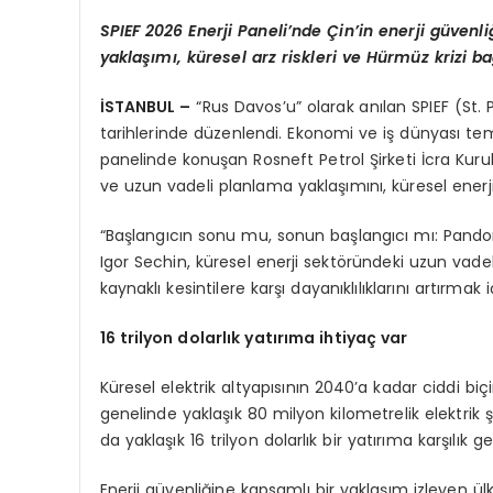
SPIEF 2026 Enerji Paneli’nde Çin’in enerji güvenli
yaklaşımı, küresel arz riskleri ve Hürmüz krizi b
İSTANBUL –
“Rus Davos’u” olarak anılan SPIEF (St
tarihlerinde düzenlendi. Ekonomi ve iş dünyası tem
panelinde konuşan Rosneft Petrol Şirketi İcra Kurulu
ve uzun vadeli planlama yaklaşımını, küresel enerji
“Başlangıcın sonu mu, sonun başlangıcı mı: Pandor
Igor Sechin, küresel enerji sektöründeki uzun vadel
kaynaklı kesintilere karşı dayanıklılıklarını artırmak i
16 trilyon dolarlık yatırıma ihtiyaç var
Küresel elektrik altyapısının 2040’a kadar ciddi bi
genelinde yaklaşık 80 milyon kilometrelik elektrik 
da yaklaşık 16 trilyon dolarlık bir yatırıma karşılık ge
Enerji güvenliğine kapsamlı bir yaklaşım izleyen ül