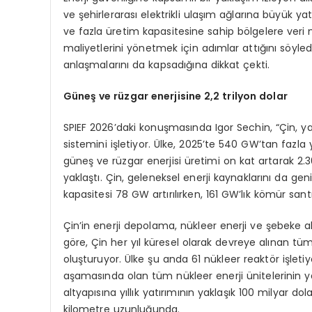
ve şehirlerarası elektrikli ulaşım ağlarına büyük ya
ve fazla üretim kapasitesine sahip bölgelere veri me
maliyetlerini yönetmek için adımlar attığını söyledi
anlaşmalarını da kapsadığına dikkat çekti.
Güneş ve rüzgar enerjisine 2,2 trilyon dolar
SPIEF 2026’daki konuşmasında Igor Sechin, “Çin, y
sistemini işletiyor. Ülke, 2025’te 540 GW’tan fazla
güneş ve rüzgar enerjisi üretimi on kat artarak 2.3
yaklaştı. Çin, geleneksel enerji kaynaklarını da g
kapasitesi 78 GW artırılırken, 161 GW’lık kömür sant
Çin’in enerji depolama, nükleer enerji ve şebeke a
göre, Çin her yıl küresel olarak devreye alınan tü
oluşturuyor. Ülke şu anda 61 nükleer reaktör işle
aşamasında olan tüm nükleer enerji ünitelerinin yar
altyapısına yıllık yatırımının yaklaşık 100 milyar do
kilometre uzunluğunda.