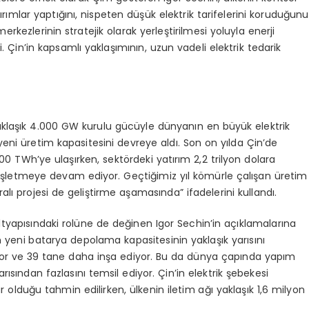
tırımlar yaptığını, nispeten düşük elektrik tarifelerini koruduğunu
rkezlerinin stratejik olarak yerleştirilmesi yoluyla enerji
. Çin’in kapsamlı yaklaşımının, uzun vadeli elektrik tedarik
aklaşık 4.000 GW kurulu gücüyle dünyanın en büyük elektrik
 yeni üretim kapasitesini devreye aldı. Son on yılda Çin’de
00 TWh’ye ulaşırken, sektördeki yatırım 2,2 trilyon dolara
enişletmeye devam ediyor. Geçtiğimiz yıl kömürle çalışan üretim
ralı projesi de geliştirme aşamasında” ifadelerini kullandı.
ltyapısındaki rolüne de değinen Igor Sechin’in açıklamalarına
m yeni batarya depolama kapasitesinin yaklaşık yarısını
tiyor ve 39 tane daha inşa ediyor. Bu da dünya çapında yapım
ısından fazlasını temsil ediyor. Çin’in elektrik şebekesi
lar olduğu tahmin edilirken, ülkenin iletim ağı yaklaşık 1,6 milyon