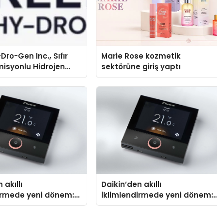
Dro-Gen Inc., Sıfır
Marie Rose kozmetik
isyonlu Hidrojen
sektörüne giriş yaptı
knolojisinde ISO ve
nleyici Onaylarını
 akıllı
Daikin’den akıllı
irmede yeni dönem:
iklimlendirmede yeni dönem:
us Türkiye’de
Madoka Plus Türkiye’de