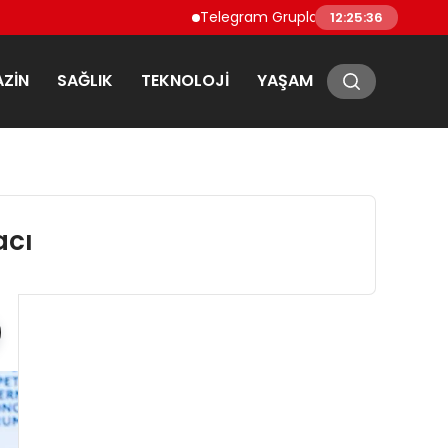
Telegram Grupları ve Topluluk Keşfi: Teleg
12:25:37
ZIN
SAĞLIK
TEKNOLOJI
YAŞAM
acı