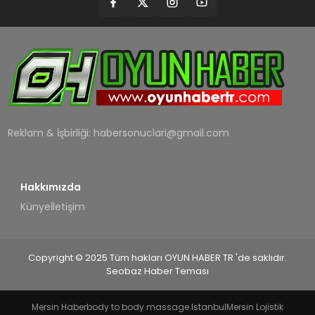
Reklam & İşbirliği:
habersonuclari@gmail.com
Hakkımızda
Künye
İletişim
Copyright © 2025 Tüm hakları OYUN HABER TR 'de saklıdır.
Seobaz Haber Teması
Mersin Haber
body to body massage Istanbul
Mersin Lojistik