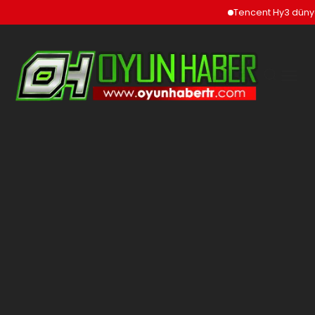
Tencent Hy3 dünya gen