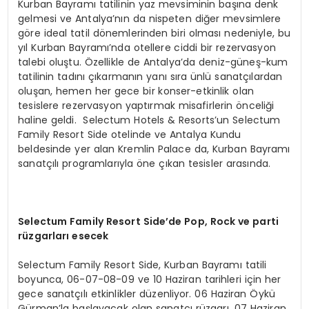
Kurban Bayramı tatilinin yaz mevsiminin başına denk
gelmesi ve Antalya’nın da nispeten diğer mevsimlere
göre ideal tatil dönemlerinden biri olması nedeniyle, bu
yıl Kurban Bayramı’nda otellere ciddi bir rezervasyon
talebi oluştu. Özellikle de Antalya’da deniz-güneş-kum
tatilinin tadını çıkarmanın yanı sıra ünlü sanatçılardan
oluşan, hemen her gece bir konser-etkinlik olan
tesislere rezervasyon yaptırmak misafirlerin önceliği
haline geldi. Selectum Hotels & Resorts’un Selectum
Family Resort Side otelinde ve Antalya Kundu
beldesinde yer alan Kremlin Palace da, Kurban Bayramı
sanatçılı programlarıyla öne çıkan tesisler arasında.
Selectum Family Resort Side’de Pop, Rock ve parti
rüzgarları esecek
Selectum Family Resort Side, Kurban Bayramı tatili
boyunca, 06-07-08-09 ve 10 Haziran tarihleri için her
gece sanatçılı etkinlikler düzenliyor. 06 Haziran Öykü
Gürman’la başlayacak olan sanatçı rüzgarı, 07 Haziran