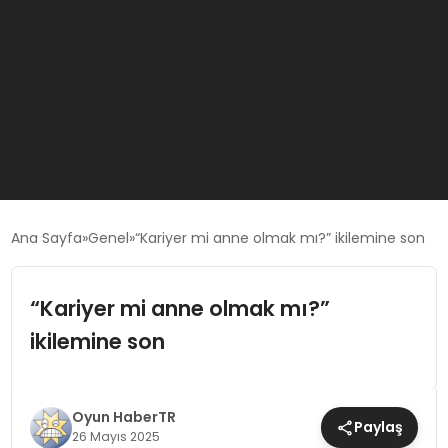
GÜNCEL
Ana Sayfa
Genel
“Kariyer mi anne olmak mı?” ikilemine son
OYUN HABERLERI
“Kariyer mi anne olmak mı?”
ikilemine son
EKONOMI
EĞITIM
Oyun HaberTR
Paylaş
26 Mayıs 2025