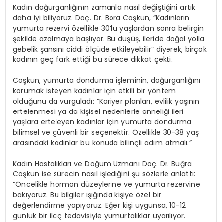
Kadın doğurganlığının zamanla nasıl değiştiğini artık
daha iyi biliyoruz. Doç. Dr. Bora Coşkun, “Kadınların
yumurta rezervi özellikle 30’lu yaşlardan sonra belirgin
şekilde azalmaya başlıyor. Bu düşüş, ileride doğal yolla
gebelik şansını ciddi ölçüde etkileyebilir” diyerek, birçok
kadının geç fark ettiği bu sürece dikkat çekti.
Coşkun, yumurta dondurma işleminin, doğurganlığını
korumak isteyen kadınlar için etkili bir yöntem
olduğunu da vurguladı: “Kariyer planları, evlilik yaşının
ertelenmesi ya da kişisel nedenlerle anneliği ileri
yaşlara erteleyen kadınlar için yumurta dondurma
bilimsel ve güvenli bir seçenektir. Özellikle 30-38 yaş
arasındaki kadınlar bu konuda bilinçli adım atmalı.”
Kadın Hastalıkları ve Doğum Uzmanı Doç. Dr. Buğra
Coşkun ise sürecin nasıl işlediğini şu sözlerle anlattı:
“Öncelikle hormon düzeylerine ve yumurta rezervine
bakıyoruz. Bu bilgiler ışığında kişiye özel bir
değerlendirme yapıyoruz. Eğer kişi uygunsa, 10-12
günlük bir ilaç tedavisiyle yumurtalıklar uyarılıyor.