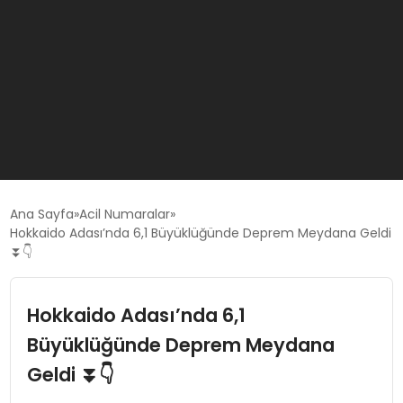
GÜNCEL
Ana Sayfa
Acil Numaralar
Hokkaido Adası’nda 6,1 Büyüklüğünde Deprem Meydana Geldi
⏬👇
OYUN HABERLERI
Hokkaido Adası’nda 6,1
EKONOMI
Büyüklüğünde Deprem Meydana
EĞITIM
Geldi ⏬👇