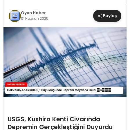
MAGAZIN
Oyun Haber
Paylaş
01 Haziran 2025
SAĞLIK
TEKNOLOJI
YAŞAM
USGS, Kushiro Kenti Civarında
Depremin Gerçekleştiğini Duyurdu