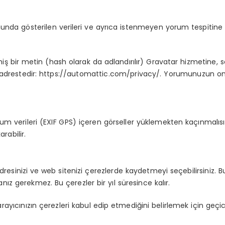
unda gösterilen verileri ve ayrıca istenmeyen yorum tespitine y
 bir metin (hash olarak da adlandırılır) Gravatar hizmetine, ser
ası şu adrestedir: https://automattic.com/privacy/. Yorumunuzun 
 verileri (EXIF GPS) içeren görseller yüklemekten kaçınmalısını
rabilir.
dresinizi ve web sitenizi çerezlerde kaydetmeyi seçebilirsiniz. B
anız gerekmez. Bu çerezler bir yıl süresince kalır.
arayıcınızın çerezleri kabul edip etmediğini belirlemek için geçic