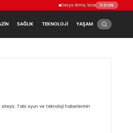
Derya Arms, İstanbul Prohunt 2026’da y
11:21:05
ZIN
SAĞLIK
TEKNOLOJI
YAŞAM
siteyiz. Tabi oyun ve teknoloji haberlerinin