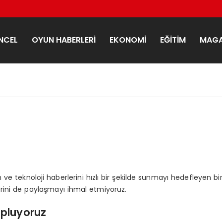
NCEL
OYUN HABERLERI
EKONOMI
EĞITIM
MAGA
 teknoloji haberlerini hızlı bir şekilde sunmayı hedefleyen bir 
erini de paylaşmayı ihmal etmiyoruz.
topluyoruz