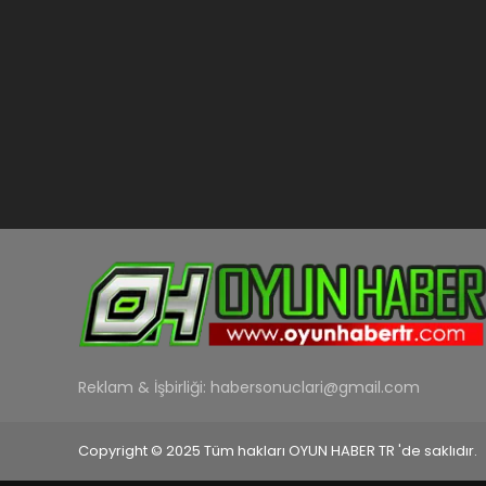
Reklam & İşbirliği:
habersonuclari@gmail.com
Copyright © 2025 Tüm hakları OYUN HABER TR 'de saklıdır.