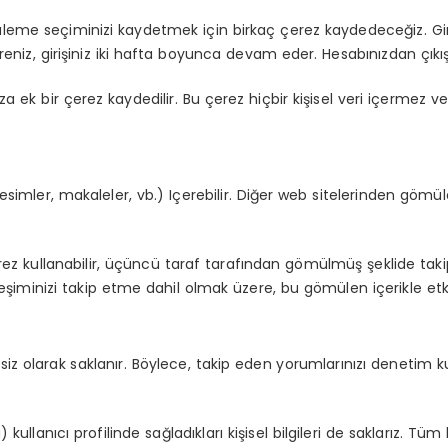
üntüleme seçiminizi kaydetmek için birkaç çerez kaydedeceğiz. Gir
reniz, girişiniz iki hafta boyunca devam eder. Hesabınızdan çıkış y
za ek bir çerez kaydedilir. Bu çerez hiçbir kişisel veri içermez 
esimler, makaleler, vb.) Içerebilir. Diğer web sitelerinden gömüle
 çerez kullanabilir, üçüncü taraf tarafından gömülmüş şeklide tak
şiminizi takip etme dahil olmak üzere, bu gömülen içerikle etkile
resiz olarak saklanır. Böylece, takip eden yorumlarınızı deneti
ullanıcı profilinde sağladıkları kişisel bilgileri de saklarız. Tüm ku