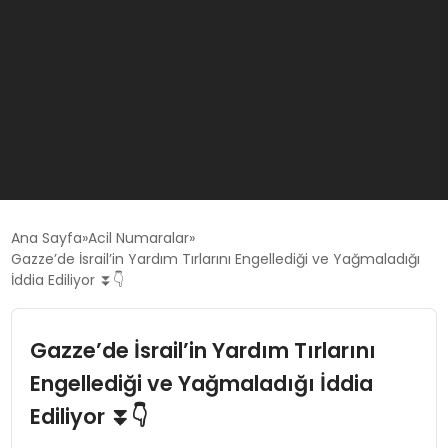
GÜNCEL
Ana Sayfa
Acil Numaralar
Gazze’de İsrail’in Yardım Tırlarını Engellediği ve Yağmaladığı
İddia Ediliyor ⏬👇
OYUN HABERLERI
Gazze’de İsrail’in Yardım Tırlarını
EKONOMI
Engellediği ve Yağmaladığı İddia
EĞITIM
Ediliyor ⏬👇