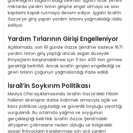
güvenliğinin sağlanmadığı belirtildi. İşgalci İsrail, yeterli
miktarda yardım tırının girişine engel olmaya ve sınır
kapılarını kapalı tutmaya devam ediyor. İşgalci İsrail’in
Gazze’ye giriş yapan yardım tırlarını yağmaladığı iddia
ediliyor.
Yardım Tırlarının Girişi Engelleniyor
Açıklamada, son 19 günde Gazze Şeridi’ne sadece 1671
yardım tırının giriş yaptığı ancak asgari düzeyde
ihtiyaçların karşılanabilmesi için 11 bin 400 tırın girmesi
gerektiği belirtildi. Ancak İsrail’in girişleri engellediği ve
giren tırların çoğunun yağmalandığı ifade edildi.
İsrail’in Soykırım Politikası
Medya Ofisi açıklamasında, İsrail’in Gazze’deki Filistin
halkının direnişine darbe indirmek amacıyla açlık ve
kaos politikası uyguladığı ve güvenlik boşluğu yarattığı
vurgulandı. Bu ortamda yağma ve soygunun
gerçekleştiği belirtildi. İsrail’in Gazze Şeridi’ndeki
altyapının çökmesine neden olduğu ve bölgedeki
asgari ihtiyaçların karşılanması için acil yardım