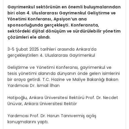
Gayrimenkul sekt
ö
rünün en
ö
nemli buluşmalarından
biri olan 4. Uluslararası Gayrimenkul Geliştirme ve
Y
ö
netimi Konferansı, Apsiyon
’
un ana
sponsorluğunda gerçekleş
ti.
Konferansta,
sekt
ö
rdeki dijital d
ö
nüşüm
ve sürdürülebilir y
ö
netim
çözümleri ele alındı.
3-5 Şubat 2025 tarihleri arasında Ankara’da
gerçekleştirilen 4. Uluslararası Gayrimenkul
Geliştirme ve Yönetimi Konferansı, gayrimenkul ve
tesis yönetimi alanında dünyanın önde gelen isimlerini
bir araya getirdi. T.C. Hazine ve Maliye Bakanlığı Bakan
Yardımcısı Dr. İsmail İlhan
Hatipoğlu, Ankara Üniversitesi Rektörü Prof. Dr. Necdet
Ünüvar, Ankara Üniversitesi Rektör
Yardımcısı Prof. Dr. Harun Tanrıvermiş açılış
konuşmalarını yaptı.