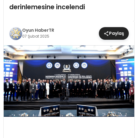
derinlemesine incelendi
MAGAZIN
SAĞLIK
Oyun HaberTR
Paylaş
07 Şubat 2025
TEKNOLOJI
YAŞAM