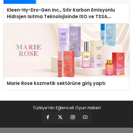
Kleen-Hy-Dro-Gen Inc., Sıfır Karbon Emisyonlu
Hidrojen Isıtma Teknolojisinde ISO ve TSSA
Düzenleyici Onaylarını Aldı
Marie Rose kozmetik sektörüne giriş yaptı
Türkiye'nin Eğlenceli Oyun Haberi