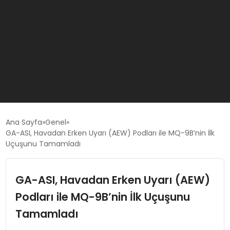
GÜNCEL
Ana Sayfa
Genel
GA-ASI, Havadan Erken Uyarı (AEW) Podları ile MQ-9B’nin İlk
Uçuşunu Tamamladı
OYUN HABERLERI
GA-ASI, Havadan Erken Uyarı (AEW)
EKONOMI
Podları ile MQ-9B’nin İlk Uçuşunu
EĞITIM
Tamamladı