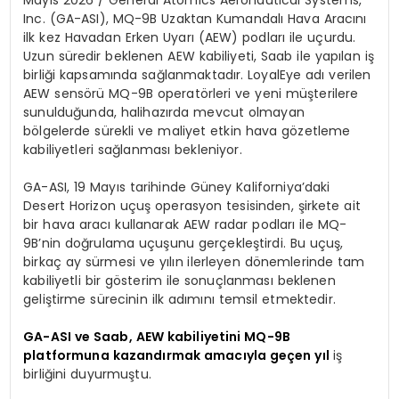
Inc. (GA-ASI), MQ-9B Uzaktan Kumandalı Hava Aracını
ilk kez Havadan Erken Uyarı (AEW) podları ile uçurdu.
Uzun süredir beklenen AEW kabiliyeti, Saab ile yapılan iş
birliği kapsamında sağlanmaktadır. LoyalEye adı verilen
AEW sensörü MQ-9B operatörleri ve yeni müşterilere
sunulduğunda, halihazırda mevcut olmayan
bölgelerde sürekli ve maliyet etkin hava gözetleme
kabiliyetleri sağlanması bekleniyor.
GA-ASI, 19 Mayıs tarihinde Güney Kaliforniya’daki
Desert Horizon uçuş operasyon tesisinden, şirkete ait
bir hava aracı kullanarak AEW radar podları ile MQ-
9B’nin doğrulama uçuşunu gerçekleştirdi. Bu uçuş,
birkaç ay sürmesi ve yılın ilerleyen dönemlerinde tam
kabiliyetli bir gösterim ile sonuçlanması beklenen
geliştirme sürecinin ilk adımını temsil etmektedir.
GA-ASI ve Saab, AEW kabiliyetini MQ-9B
platformuna kazandırmak amacıyla geçen yıl
iş
birliğini duyurmuştu.