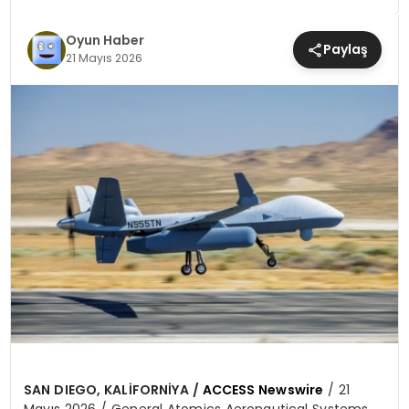
MAGAZIN
Oyun Haber
Paylaş
21 Mayıs 2026
SAĞLIK
TEKNOLOJI
YAŞAM
SAN DIEGO, KALİFORNİYA /
ACCESS Newswire
/ 21
Mayıs 2026 / General Atomics Aeronautical Systems,