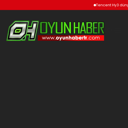
Tencent Hy3 dünya ge