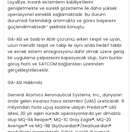
LoyalEye, insanlı sistemlerin kabiliyetlerini
genişletmekte ve sürekli gözetleme ile daha yüksek
operasyonel esneklik sağlamaktadır. Bu durum
durumsal farkındalığı artırmakta ve görev başarısını
güçlendirmektedir” şeklinde konuştu.
GA-ASI ve Saab’ın AEW çözümü; erken tespit ve uyarı,
uzun menzilli tespit ve takip ile aynı anda hedef takibi
ve esnek sistem entegrasyonu dahil olmak üzere geniş
bir uygulama yelpazesini kapsayacak olup, tüm bunlar
görüş hattı ve SATCOM bağlantıları üzerinden
gerçekleştirilecektir.
GA-ASI Hakkında
General Atomics Aeronautical Systems, Inc., dünyanın
önde gelen insansız hava sistemleri (UAS) üreticisidir. 9
milyondan fazla uçuş saatine ulaşan Predator® UAS
ailesi, 30 yılı aşkın süredir operasyonlarda yer almakta
olup MQ-9A Reaper®, MQ-1C Gray Eagle®, MQ-20
Avenger® ve MQ-9B SkyGuardian®/SeaGuardian®
modellerini içermektedir. Şirket, sürekli durumsal