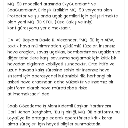
MQ-9B modelleri arasında SkyGuardian® ve
SeaGuardian®, Birleşik Krallık’ın MQ-9B varyantı olan
Protector ve şu anda uçak gemileri için geliştirilmekte
olan yeni MQ-9B STOL (Kısa Kalkış ve İniş)
konfigürasyonu yer almaktadır.
GA-ASI Başkanı David R. Alexander, “MQ-9B için AEW,
taktik hava mühimmatları, güdümlü füzeler, insansız
hava araçları, savaş uçakları, bombardıman uçakları ve
diğer tehditlere karşı savunma sağlamak için kritik bir
havadan algılama kabiliyeti sunacaktır. Orta irtifa ve
uzun havada kalış süresine sahip bir insansız hava
sistemi için operasyonel kullanılabilirlik, herhangi bir
askeri hava aracından daha yüksektir ve insansız bir
platform olarak hava mürettebatı riske
atılmamaktadır” dedi.
Saab Gözetleme İş Alanı Kıdemli Başkan Yardımcısı
Carl-Johan Bergholm, “Bu iş birliği, MQ-9B platformunu
LoyalEye ile entegre ederek operatörlere kritik karar
alma süreçleri için hayati bilgiler sunmaktadır.