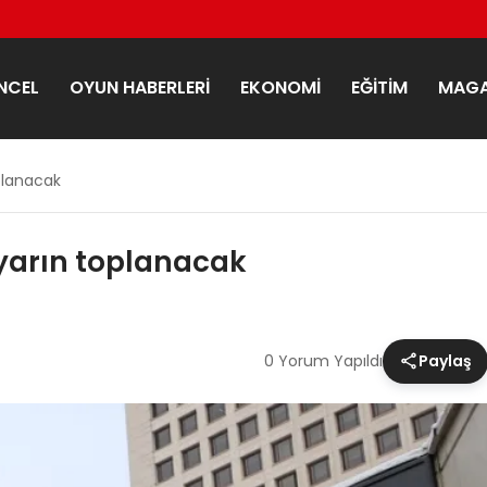
NCEL
OYUN HABERLERI
EKONOMI
EĞITIM
MAGA
oplanacak
 yarın toplanacak
0 Yorum Yapıldı
Paylaş