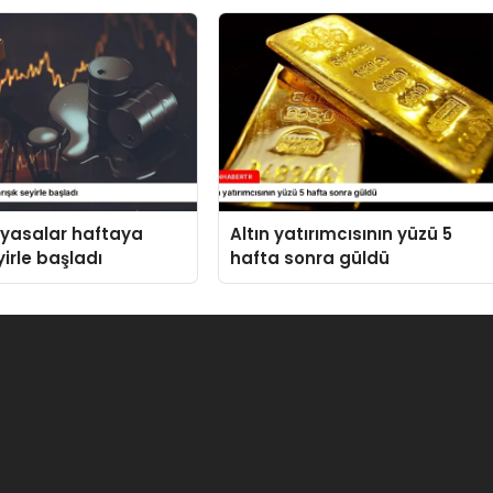
ne ulaştı
iyasalar haftaya
Altın yatırımcısının yüzü 5
yirle başladı
hafta sonra güldü