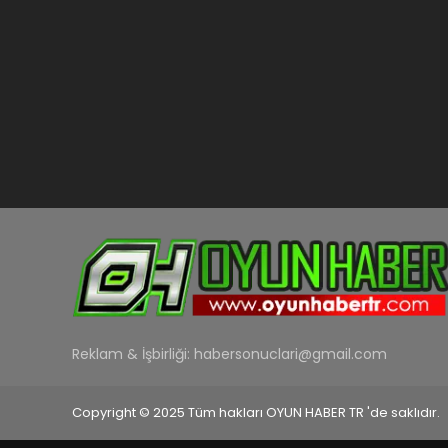
Reklam & İşbirliği:
habersonuclari@gmail.com
Copyright © 2025 Tüm hakları OYUN HABER TR 'de saklıdır.