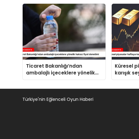
seviyeleri
Ticaret Bakanlığı’ndan
Küresel p
ambalajlı içeceklere yönelik
karışık se
haksız fiyat denetimi
Türkiye'nin Eğlenceli Oyun Haberi