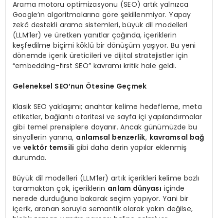
Arama motoru optimizasyonu (SEO) artık yalnızca
Google’ın algoritmalarına göre şekillenmiyor. Yapay
zekâ destekli arama sistemleri, büyük dil modelleri
(LLM’ler) ve üretken yanıtlar çağında, içeriklerin
keşfedilme biçimi köklü bir dönüşüm yaşıyor. Bu yeni
dönemde içerik üreticileri ve dijital stratejistler için
“embedding-first SEO” kavramı kritik hale geldi.
Geleneksel SEO’nun Ötesine Geçmek
Klasik SEO yaklaşımı; anahtar kelime hedefleme, meta
etiketler, bağlantı otoritesi ve sayfa içi yapılandırmalar
gibi temel prensiplere dayanır. Ancak günümüzde bu
sinyallerin yanına,
anlamsal benzerlik
,
kavramsal bağ
ve
vektör temsili
gibi daha derin yapılar eklenmiş
durumda.
Büyük dil modelleri (LLM’ler) artık içerikleri kelime bazlı
taramaktan çok, içeriklerin
anlam dünyası
içinde
nerede durduğuna bakarak seçim yapıyor. Yani bir
içerik, aranan soruyla semantik olarak yakın değilse,