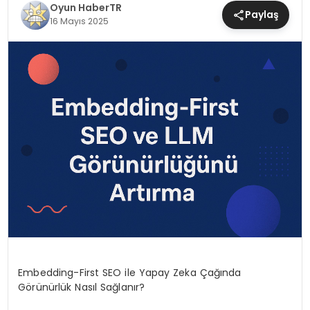
Oyun HaberTR
MAGAZIN
Paylaş
16 Mayıs 2025
SAĞLIK
TEKNOLOJI
YAŞAM
Embedding-First SEO ile Yapay Zeka Çağında
Görünürlük Nasıl Sağlanır?