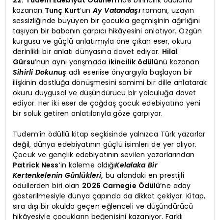
22. Tudem Edebiyat Ödülleri
‘nde birincilik ödülünü
kazanan
Tunç Kurt
’un
Ay Vatandaşı
romanı, uzayın
sessizliğinde büyüyen bir çocukla geçmişinin ağırlığını
taşıyan bir babanın çarpıcı hikâyesini anlatıyor. Özgün
kurgusu ve güçlü anlatımıyla öne çıkan eser, okuru
derinlikli bir anlatı dünyasına davet ediyor.
Hilal
Gürsu
’nun aynı yarışmada
ikincilik ödülü
nü kazanan
Sihirli Dokunuş
adlı eseriise önyargıyla başlayan bir
ilişkinin dostluğa dönüşmesini samimi bir dille anlatarak
okuru duygusal ve düşündürücü bir yolculuğa davet
ediyor. Her iki eser de çağdaş çocuk edebiyatına yeni
bir soluk getiren anlatılarıyla göze çarpıyor.
Tudem’in ödüllü kitap seçkisinde yalnızca Türk yazarlar
değil, dünya edebiyatının güçlü isimleri de yer alıyor.
Çocuk ve gençlik edebiyatının sevilen yazarlarından
Patrick Ness
’in kaleme aldığı
Kelalaka Bir
Kertenkelenin Günlükleri
,
bu alandaki en prestijli
ödüllerden biri olan
2026 Carnegie Ödülü
’ne aday
gösterilmesiyle dünya çapında da dikkat çekiyor. Kitap,
sıra dışı bir okulda geçen eğlenceli ve düşündürücü
hikâyesiyle çocukların beğenisini kazanıyor. Farklı