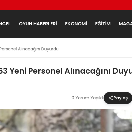
NCEL
OYUN HABERLERI
EKONOMI
EĞITIM
MAGA
 Personel Alınacağını Duyurdu
63 Yeni Personel Alınacağını Duy
0 Yorum Yapıldı
Paylaş