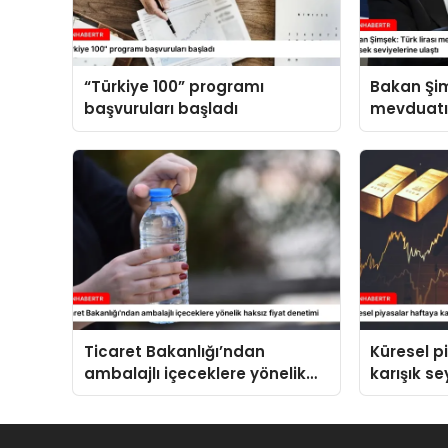
“Türkiye 100” programı
Bakan Şim
başvuruları başladı
mevduatı
içindeki p
seviyeleri
Ticaret Bakanlığı’ndan
Küresel p
ambalajlı içeceklere yönelik
karışık se
haksız fiyat denetimi