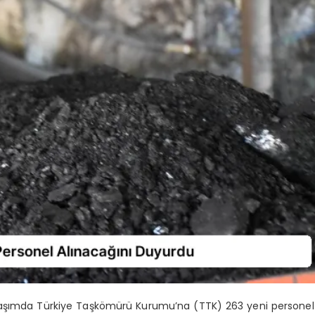
laşımda Türkiye Taşkömürü Kurumu’na (TTK) 263 yeni personel