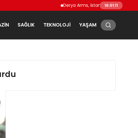
Derya Arms, İstanbul Prohunt 2026’da yeni
16:01:12
ZIN
SAĞLIK
TEKNOLOJI
YAŞAM
urdu