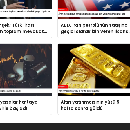
şek: Türk lirası
ABD, İran petrolünün satışına
n toplam mevduat
geçici olarak izin veren lisansı
ayı 11 yılın en yüksek
iptal etti
ne ulaştı
iyasalar haftaya
Altın yatırımcısının yüzü 5
yirle başladı
hafta sonra güldü