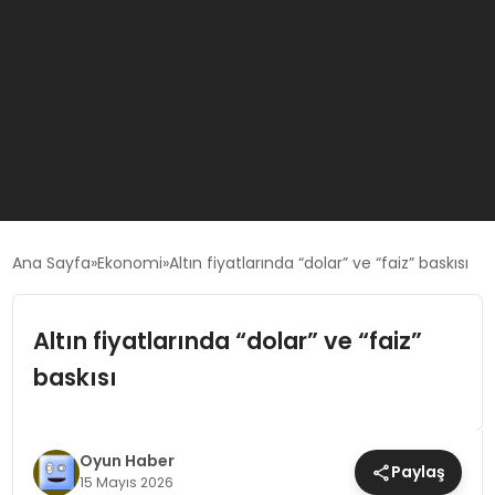
GÜNCEL
Ana Sayfa
Ekonomi
Altın fiyatlarında “dolar” ve “faiz” baskısı
OYUN HABERLERI
Altın fiyatlarında “dolar” ve “faiz”
baskısı
EKONOMI
EĞITIM
Oyun Haber
Paylaş
15 Mayıs 2026