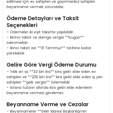
edilmesi için ev sahipleri ve gayrimenkul sahipleri
beyanname vermek zorundalar.
Ödeme Detayları ve Taksit
Seçenekleri
– Ödemeler iki eşit taksitte yapılabilir.
– Birinci taksit ve damga vergisi **bugün**
ödenmelidir.
– İkinci taksit ise **31 Temmuz** tarihine kadar
yatırılabilir.
Gelire Göre Vergi Ödeme Durumu
– Yıllık en az **33 bin lira** kira geliri elde eden ev
sahipleri ve **230 bin lira** kira geliri elde eden iş yeri
sahipleri **gelir vergisi** ödemelidir.
– İstisna tutarın altında kira geliri elde edenlerin
beyanname vermesi gerekmez.
Beyanname Verme ve Cezalar
– Beyannameler **Gelir İdaresi Başkanlığı’nın