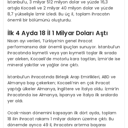
İstanbul’u, 3 milyar 512 milyon dolar ve yüzde 16,3
artışla Kocaeli ve 2 milyar 40 milyon dolar ve yüzde
8,7 yükselişle İzmir izledi. Bu üç il, toplam ihracatın
önemli bir bölümünü oluşturdu.
İlk 4 Ayda 18 İl 1 Milyar Doları Aştı
Nisan ayı verileri, Türkiye’nin genel ihracat
performansına dair önemli ipuçları sunuyor. İstanbul’un
ihracatında kıymetli veya yarı kıymetli taşlar ilk sırada
yer alırken, Kocaeli’de motorlu kara taşıtları, İzmir’de ise
mineral yakıtlar ve yağlar öne çıktı.
İstanbul’un ihracatında Birleşik Arap Emirlikleri, ABD ve
Almanya başı çekerken; Kocaeli’nin en çok ihracat
yaptığı ülkeler Almanya, İngiltere ve İtalya oldu. İzmir’in
ihracatında ise Almanya, İspanya ve İtalya ilk sıralarda
yer aldı.
Ocak-nisan dönemini kapsayan ilk dört ayda, toplam
18 ilin ihracat rakamı 1 milyar doların üzerine çıktı. Bu
dönemde ayrıca 49 il, ihracatını artırma başarısı