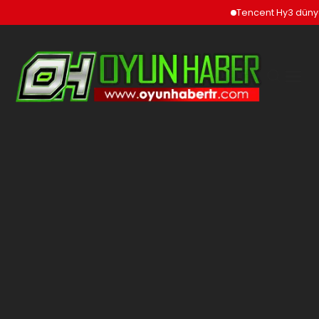
Tencent Hy3 dünya ge