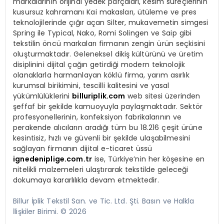
markalarının orijinal yedek parçaları, kesim süreçlerinin
kusursuz kahramanı Kai makasları, ütüleme ve pres
teknolojilerinde çığır açan Silter, mukavemetin simgesi
Spring ile Typical, Nako, Romi Solingen ve Saip gibi
tekstilin öncü markaları firmanın zengin ürün seçkisini
oluşturmaktadır. Geleneksel dikiş kültürünü ve üretim
disiplinini dijital çağın getirdiği modern teknolojik
olanaklarla harmanlayan köklü firma, yarım asırlık
kurumsal birikimini, tescilli kalitesini ve yasal
yükümlülüklerini
billuriplik.com
web sitesi üzerinden
şeffaf bir şekilde kamuoyuyla paylaşmaktadır. Sektör
profesyonellerinin, konfeksiyon fabrikalarının ve
perakende alıcıların aradığı tüm bu 18.216 çeşit ürüne
kesintisiz, hızlı ve güvenli bir şekilde ulaşabilmesini
sağlayan firmanın dijital e-ticaret üssü
ignedeniplige.com.tr
ise, Türkiye’nin her köşesine en
nitelikli malzemeleri ulaştırarak tekstilde geleceği
dokumaya kararlılıkla devam etmektedir.
Billur İplik Tekstil San. ve Tic. Ltd. Şti. Basın ve Halkla
İlişkiler Birimi. © 2026