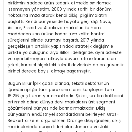
birikimini sadece ürün tedarik etmekle sınırlamak
istemeyen yönetim, 2003 yılında tarihi bir dönüm
noktasına imza atarak kendi dikiş ipliği imalatını
başlattı. Kendi bünyesinde hayata geçirdiği Nova,
Astoar, Essirid ve Altınkoza markaları ile ham
maddeden son ürüne kadar tüm kalite kontrol
süreçlerini elinde tutmayı başardı. 2017 yılında
gerçekleşen ortaklık yapısındaki stratejik değişimle
birlikte yolculuğuna Ziya Billor liderliğinde, aynı adreste
ve aynı bitmeyen tutkuyla devam etme kararı alan
şirket, küresel ölçekteki tekstil devlerinin de en güvenilir
birinci derece bayisi olmayı başarmıştır.
Bugün Billur İplik çatısı altında, tekstil sektörünün
iğneden ipliğe tüm gereksinimlerini karşılayan tam
18.216 çeşit ürün yer almaktadır. Şirket, üretim kalitesini
artırmak adına dünya devi markaların üst segment
çözümlerini bünyesinde barındırmaktadır. Dikiş
dünyasının endüstriyel standartlarını belirleyen Groz-
Beckert alize el örgü iplikleri Orange dikiş iğneleri, dikiş
makinelerinde dünya lideri olan Janome ve Juki