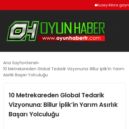
Kuzey Kıbrıs gayrimenk
GÜNCEL
Ana Sayfa
Genel
10 Metrekareden Global Tedarik Vizyonuna: Billur İplik’in Yarım
Asırlık Başarı Yolculuğu
OYUN HABERLERI
10 Metrekareden Global Tedarik
EKONOMI
Vizyonuna: Billur İplik’in Yarım Asırlık
EĞITIM
Başarı Yolculuğu