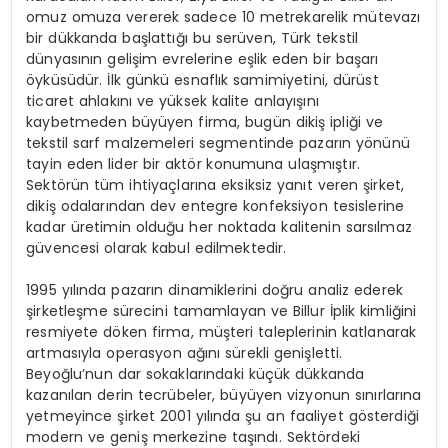
omuz omuza vererek sadece 10 metrekarelik mütevazı
bir dükkanda başlattığı bu serüven, Türk tekstil
dünyasının gelişim evrelerine eşlik eden bir başarı
öyküsüdür. İlk günkü esnaflık samimiyetini, dürüst
ticaret ahlakını ve yüksek kalite anlayışını
kaybetmeden büyüyen firma, bugün dikiş ipliği ve
tekstil sarf malzemeleri segmentinde pazarın yönünü
tayin eden lider bir aktör konumuna ulaşmıştır.
Sektörün tüm ihtiyaçlarına eksiksiz yanıt veren şirket,
dikiş odalarından dev entegre konfeksiyon tesislerine
kadar üretimin olduğu her noktada kalitenin sarsılmaz
güvencesi olarak kabul edilmektedir.
1995 yılında pazarın dinamiklerini doğru analiz ederek
şirketleşme sürecini tamamlayan ve Billur İplik kimliğini
resmiyete döken firma, müşteri taleplerinin katlanarak
artmasıyla operasyon ağını sürekli genişletti.
Beyoğlu’nun dar sokaklarındaki küçük dükkanda
kazanılan derin tecrübeler, büyüyen vizyonun sınırlarına
yetmeyince şirket 2001 yılında şu an faaliyet gösterdiği
modern ve geniş merkezine taşındı. Sektördeki