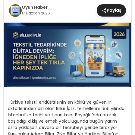
MAGAZIN
Oyun Haber
Paylaş
17 Haziran 2026
SAĞLIK
TEKNOLOJI
YAŞAM
Türkiye tekstil endüstrisinin en köklü ve güvenilir
aktörlerinden biri olan Billur İplik, temellerini 1991 yılında
İstanbul’un tarihi ve ticari kalbi Beyoğlu’nda atarak
başladığı dikiş ve emek yolculuğunda bugün yarım
asra yaklaşan devasa bir tecrübeyi geride bırakıyor.
Kurucuları Adem Billor, Ziya Billor ve Yadigar Billor’un